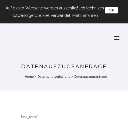
Auf dieser Webseite werden ausschließlich technisch
OK
notwendige Cookies verwendet.
Mehr erfahren
DATENAUSZUGSANFRAGE
Home
/
Datenschutzerklärung
/
Datenauszugsanfrage
[sar_form]